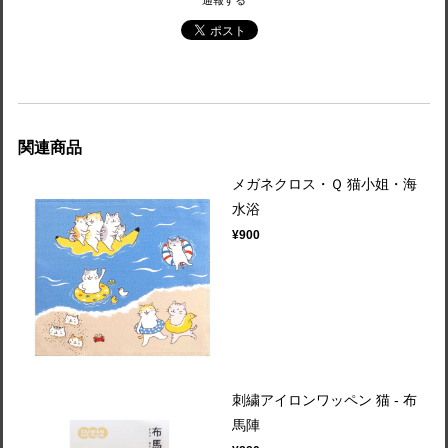
通報する
関連商品
メガネクロス・Ｑ 猫小姐・海
水浴
¥900
刺繍アイロンワッペン 猫 - 布
馬陣