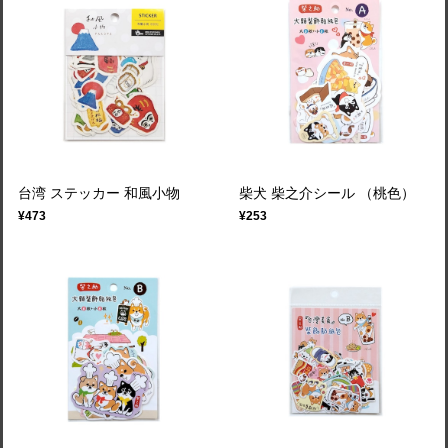
台湾 ステッカー 和風小物
柴犬 柴之介シール （桃色）
¥473
¥253