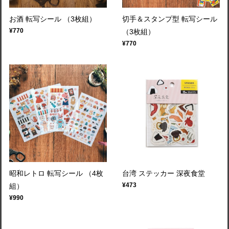
お酒 転写シール （3枚組）
切手＆スタンプ型 転写シール
¥770
（3枚組）
¥770
昭和レトロ 転写シール （4枚
台湾 ステッカー 深夜食堂
¥473
組）
¥990