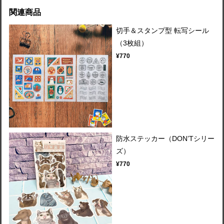
関連商品
切手＆スタンプ型 転写シール
（3枚組）
¥770
防水ステッカー（DON’Tシリー
ズ）
¥770