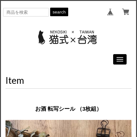
search
Toggle
navigati
Item
お酒 転写シール （3枚組）