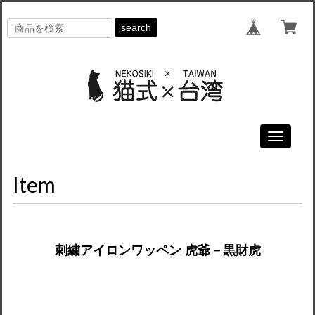
search
Toggle
navigati
Item
刺繍アイロンワッペン 虎爺－黒財虎