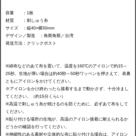
容量 ：1枚
材質 ：刺しゅう糸
サイズ ：縦40×横50mm
デザイン／製造 ：角斯角斯／台湾
発送方法：クリックポスト
※綿布などのあて布を置いて、温度を160℃のアイロンで約15～
25秒。生地が厚い場合は約40秒～50秒ワッペンを押さえて、表裏
ともにアイロンをかけてください。
※アイロンをかけ終わったら接着するまで動かさず、十分冷まし
てください。（約15分くらい）
※高温で刺しゅう糸が焼けるのを防ぐために、必ずあて布をして
ください。
※貼り付ける場所の生地が、高温のアイロン接着に耐えられるか
どうかの確認を行ってください。
※伸縮性のある素材や立体的な布に貼り付ける場合は、アイロン