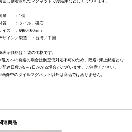
裏面に接着されたマグネットで冷蔵庫などにくっつきます。
容量 ：1個
材質 ：タイル、磁石
サイズ ：約60×60mm
デザイン／製造 ：台湾／中国
※表示価格は１袋の価格です。
※遠方への発送の場合は航空便対応不可のため、陸送+海上郵送とな
り配達日数が5～7日かかる場合がございます。ご注意ください。
※画像中のタイルマグネット以外は商品ではありません。
関連商品