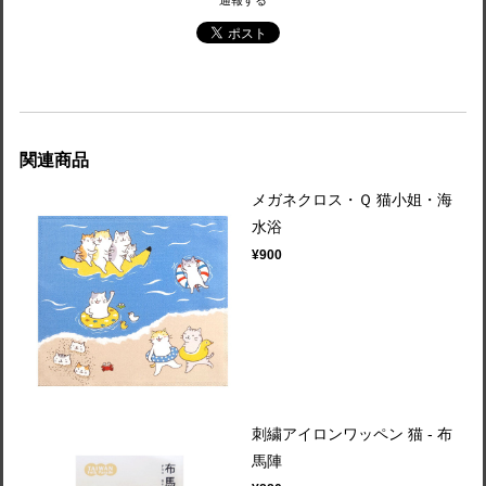
通報する
関連商品
メガネクロス・Ｑ 猫小姐・海
水浴
¥900
刺繍アイロンワッペン 猫 - 布
馬陣