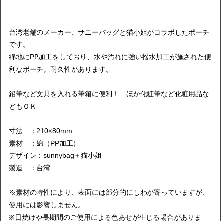
台湾老舗のメーカー、サニーバッグと猫小姐がコラボしたポーチ
です。
綿地にPP加工をしており、水や汚れに強い撥水加工が施された便
利なポーチ。耐久性があります。
鉛筆など文具を入れる筆箱に便利！ ほか化粧筆など化粧用品な
どもＯＫ
寸法 ：210×80mm
素材 ：綿（PP加工）
デザイン：sunnybag＋猫小姐
製造 ：台湾
※素材の特性により、表面には部分的にしわが寄っていますが、
使用には影響しません。
※日焼けや長期間のご使用による色あせが生じる場合がありま