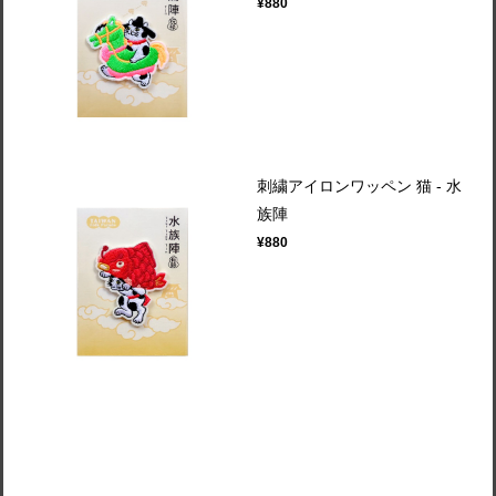
¥880
刺繍アイロンワッペン 猫 - 水
族陣
¥880