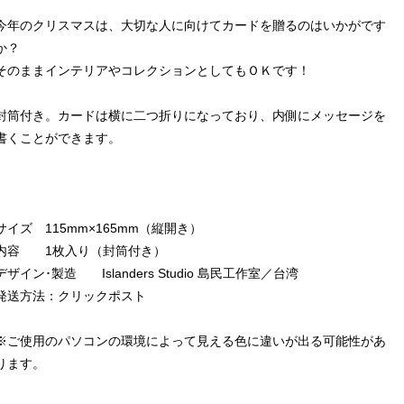
今年のクリスマスは、大切な人に向けてカードを贈るのはいかがです
か？
そのままインテリアやコレクションとしてもＯＫです！
封筒付き。カードは横に二つ折りになっており、内側にメッセージを
書くことができます。
サイズ 115mm×165mm（縦開き）
内容 1枚入り（封筒付き）
デザイン･製造 Islanders Studio 島民工作室／台湾
発送方法：クリックポスト
※ご使用のパソコンの環境によって見える色に違いが出る可能性があ
ります。