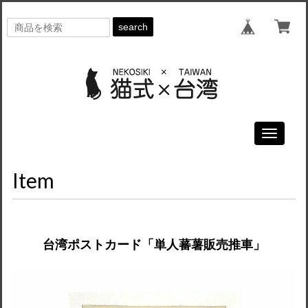
search
Toggle
navigati
Item
台湾ポストカード「単人蕃薯販売推車」