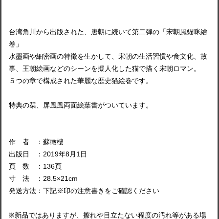
台湾角川から出版された、唐朝に続いて第二弾の「宋朝風貓咪繪
卷」
水墨画や細密画の特徴を生かして、宋朝の生活習慣や食文化、故
事、王朝絵画などのシーンを擬人化した猫で描く宋朝ロマン。
５つの章で構成された華麗な歴史猫絵巻です。
特典の栞、屏風風両面絵葉書がついています。
作 者 ：蘇徵樓
出版日 ：2019年8月1日
頁 数 ：136頁
寸 法 ：28.5×21cm
発送方法：下記※印の注意書きをご確認ください
※新品ではありますが、擦れや目立たない程度の汚れ等がある場