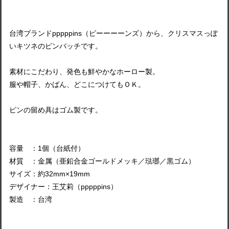
台湾ブランドpppppins（ピーーーーンズ）から、クリスマスっぽ
いキツネのピンバッチです。
素材にこだわり、発色も鮮やかなホーロー製。
服や帽子、かばん、どこにつけてもＯＫ。
ピンの留め具はゴム製です。
容量 ：1個（台紙付）
材質 ：金属（亜鉛合金ゴールドメッキ／琺瑯／黒ゴム）
サイズ：約32mm×19mm
デザイナー：王艾莉（pppppins）
製造 ：台湾