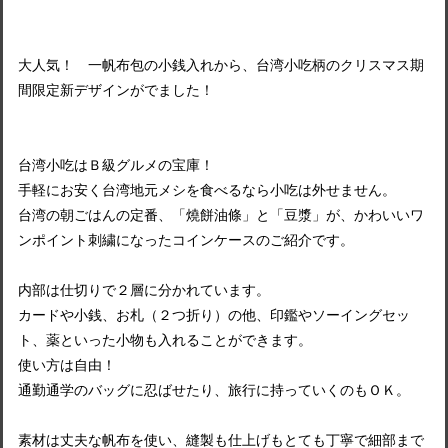
大人気！ 一帆布包の小銭入れから、台湾小吃柄のクリスマス期
間限定新デザインがでました！
台湾小吃はＢ級グルメの宝庫！
手軽にお安く台湾地元メシを食べるなら小吃は外せません。
台湾の朝ごはんの定番、「燒餅油條」と「豆漿」が、かわいいワ
ンポイント刺繍になったコインケースのご紹介です。
内部は仕切りで２層に分かれています。
カードや小銭、お札（２つ折り）の他、印鑑やソーイングセッ
ト、薬といった小物も入れることができます。
使い方は自由！
通勤通学のバッグに忍ばせたり、旅行に持っていくのもＯＫ。
素材は丈夫な帆布を使い、縫製も仕上げもとても丁寧で細部まで