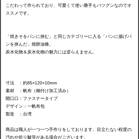
こだわって作られており、可愛くて使い勝手もバツグンなのでオ
ススメです。
「焼きそをパンに挟む」と同じカテゴリーに入る「パンに揚げパ
ンを挟んだ」燒餅油條。
炭水化物＆炭水化物の魅力には逆らえません。
寸法 ：約85×120×10mm
素材 ：帆布（糊付け加工済み）
開口口：ファスナータイプ
デザイン：一帆布包
製造 ：台湾
商品は職人が一つ一つ手作りをしております。目立たない程度の
汚れや折り皺等がある場合がございます。