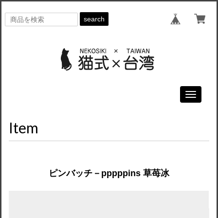
search
Toggle
navigati
Item
ピンバッチ－pppppins 草苺冰