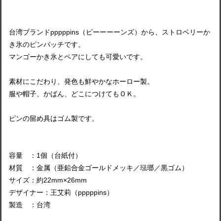
台湾ブランドpppppins（ピーーーーンズ）から、ストロベリーか
き氷のピンバッチです。
マンゴーかき氷とペアにしても可愛いです。
素材にこだわり、発色も鮮やかなホーロー製。
服や帽子、かばん、どこにつけてもＯＫ。
ピンの留め具はゴム製です。
容量 ：1個（台紙付）
材質 ：金属（亜鉛合金ゴールドメッキ／琺瑯／黒ゴム）
サイズ：約22mm×26mm
デザイナー：王艾莉（pppppins）
製造 ：台湾