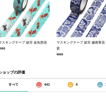
マスキングテープ 故宮 金魚悠游
マスキングテープ 故宮 越南青花
瓷
¥660
¥660
ショップの評価
すべて
441
4