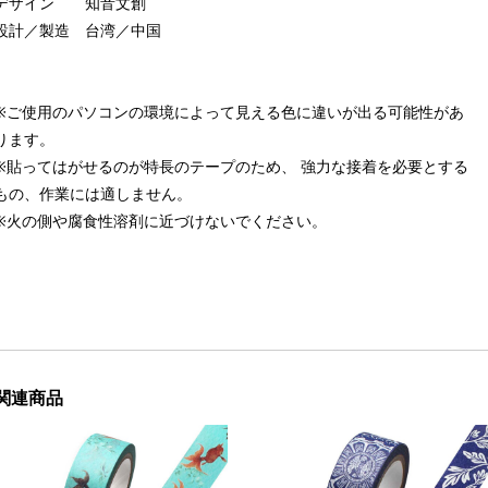
デザイン 知音文創
設計／製造 台湾／中国
※ご使用のパソコンの環境によって見える色に違いが出る可能性があ
ります。
※貼ってはがせるのが特長のテープのため、 強力な接着を必要とする
もの、作業には適しません。
※火の側や腐食性溶剤に近づけないでください。
関連商品