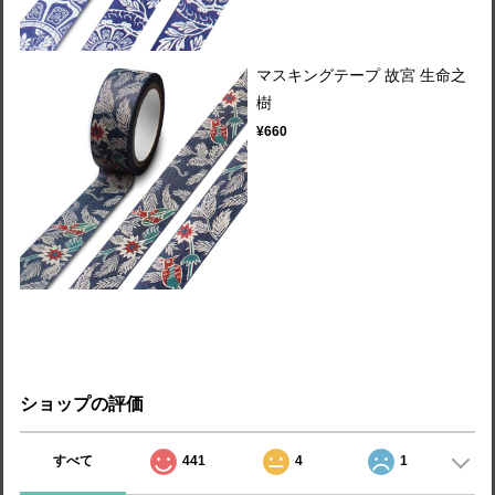
マスキングテープ 故宮 生命之
樹
¥660
ショップの評価
すべて
441
4
1