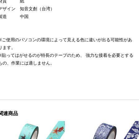
材質 紙
デザイン 知音文創（台湾）
製造 中国
※ご使用のパソコンの環境によって見える色に違いが出る可能性があ
ります。
※貼ってはがせるのが特長のテープのため、 強力な接着を必要とする
もの、作業には適しません。
関連商品