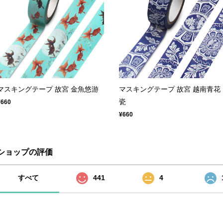
マスキングテープ 故宮 金魚悠游
マスキングテープ 故宮 越南青花
瓷
¥660
¥660
ショップの評価
すべて
441
4