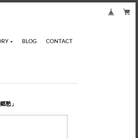
ORY
BLOG
CONTACT
的郷愁」