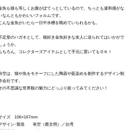
金魚も猫も等しくお腹がぽてっとしているので、ちっとも違和感がな
いなんともかわいいフォルムです。
こんな金魚がいたら一日中水槽を眺めていられるかも。
不定形のハガキとして、猫好き金魚好きな友人に送られてはいかがで
しょうか。
もちろん、コレクターズアイテムとして手元に置いてもＯＫ！
有空は、猫や魚をモチーフにした陶器や藍染めを創作するデザイン制
作会社です。
その不思議な世界観の魅力にどっぷり嵌ってみてください！
サイズ 106×167mm
デザイン･製造 有空（蔡文明）／台湾