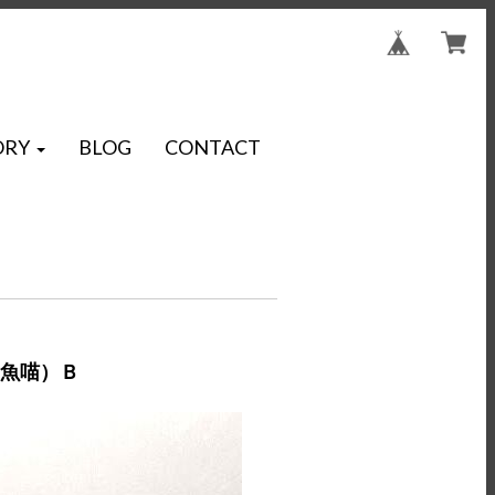
ORY
BLOG
CONTACT
（魚喵）Ｂ