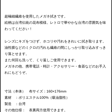
超極細繊維を使用したメガネ拭きです。
絵柄は台湾伝統の花布模様。レトロで華やかな台湾の雰囲気を味
わってください！
レンズにキズをつけず、ホコリや汚れをきれいに拭き取ります。
油性膜などのミクロの汚れも繊維の間にしっかり取り込みすっき
り落とせます。
また何回も洗って、くり返しご使用できます。
メガネの他、携帯電話・時計・アクセサリー・食器などのお手入
れにもどうぞ。
寸法（本体） 布サイズ：160×176mm
素材 ：ポリエステル100%（吸油脂性）
製造 ：台湾
その他仕様： 表裏両方使用できます。