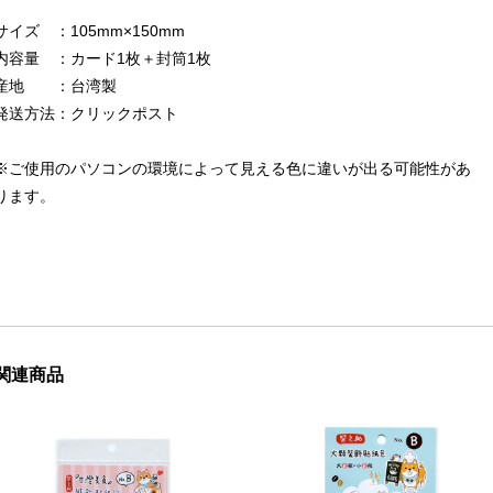
サイズ ：105mm×150mm
内容量 ：カード1枚＋封筒1枚
産地 ：台湾製
発送方法：クリックポスト
※ご使用のパソコンの環境によって見える色に違いが出る可能性があ
ります。
関連商品