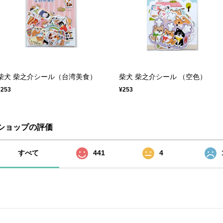
柴犬 柴之介シール（台湾美食）
柴犬 柴之介シール （空色）
¥253
¥253
ショップの評価
すべて
441
4