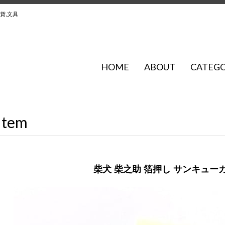
貨,文具
HOME
ABOUT
CATEG
Item
柴犬 柴之助 箔押し サンキュー