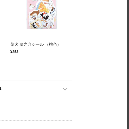
柴犬 柴之介シール （桃色）
¥253
1