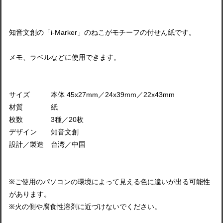
知音文創の「i-Marker」のねこがモチーフの付せん紙です。
メモ、ラベルなどに使用できます。
サイズ 本体 45x27mm／24x39mm／22x43mm
材質 紙
枚数 3種／20枚
デザイン 知音文創
設計／製造 台湾／中国
※ご使用のパソコンの環境によって見える色に違いが出る可能性
があります。
※火の側や腐食性溶剤に近づけないでください。