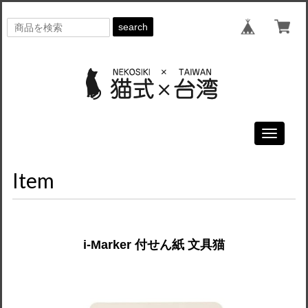
search
Toggle
navigati
Item
i-Marker 付せん紙 文具猫