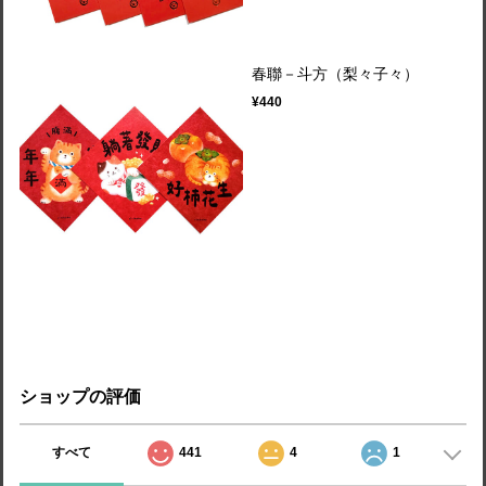
春聯－斗方（梨々子々）
¥440
ショップの評価
すべて
441
4
1