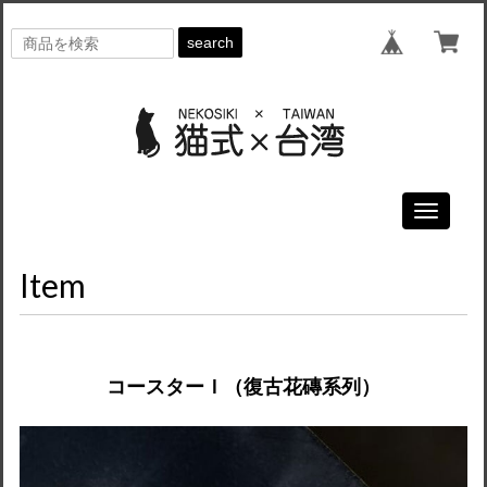
search
Toggle
navigati
Item
コースターＩ（復古花磚系列）