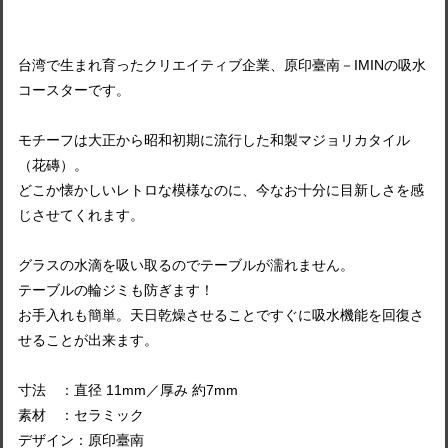
台湾で生まれ育ったクリエイティブ企業、原印臺南－IMINの吸水
コースターです。
モチーフは大正から昭和初期に流行した和製マジョリカタイル
（花磚）。
どこか懐かしいレトロな模様なのに、今なお十分に目新しさを感
じさせてくれます。
グラスの水滴を吸い取るのでテーブルが濡れません。
テーブルの輪ジミも防ぎます！
お手入れも簡単。天日乾燥させることですぐに吸水機能を回復さ
せることが出来ます。
寸法 ：直径 11mm／厚み 約7mm
素材 ：セラミック
デザイン：原印臺南