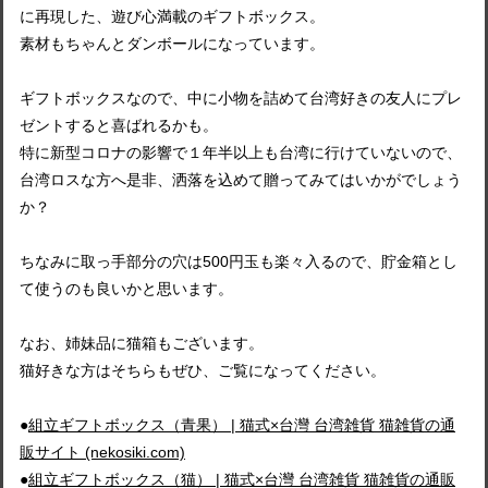
に再現した、遊び心満載のギフトボックス。
素材もちゃんとダンボールになっています。
ギフトボックスなので、中に小物を詰めて台湾好きの友人にプレ
ゼントすると喜ばれるかも。
特に新型コロナの影響で１年半以上も台湾に行けていないので、
台湾ロスな方へ是非、洒落を込めて贈ってみてはいかがでしょう
か？
ちなみに取っ手部分の穴は500円玉も楽々入るので、貯金箱とし
て使うのも良いかと思います。
なお、姉妹品に猫箱もございます。
猫好きな方はそちらもぜひ、ご覧になってください。
●
組立ギフトボックス（青果） | 猫式×台灣 台湾雑貨 猫雑貨の通
販サイト (nekosiki.com)
●
組立ギフトボックス（猫） | 猫式×台灣 台湾雑貨 猫雑貨の通販