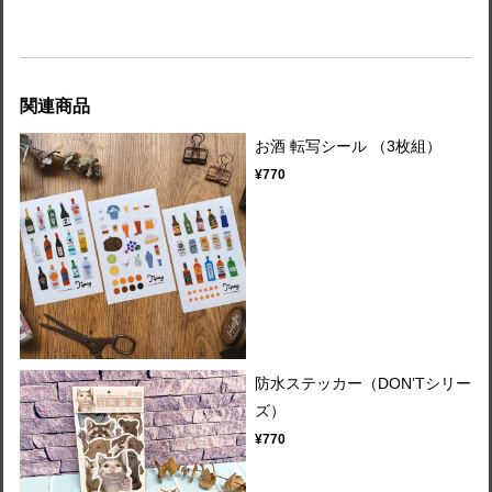
関連商品
お酒 転写シール （3枚組）
¥770
防水ステッカー（DON’Tシリー
ズ）
¥770